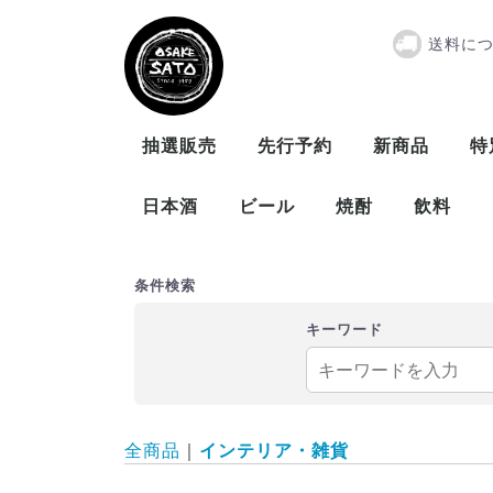
送料に
インテリア・
抽選販売
先行予約
新商品
特
日本酒
ビール
焼酎
飲料
曙酒造
大木代吉本店
新藤酒造
末廣酒造
仁井田本家
松崎酒造
ビール
発泡酒
米
麦
芋
泡盛
条件検索
キーワード
全商品
インテリア・雑貨