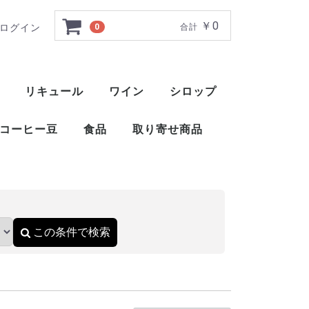
￥0
ログイン
0
合計
リキュール
ワイン
シロップ
ト
ー
ー
ー
ー
ー
ー
ト
ット
ャ
ブレンデッドウイスキー
アメリカンブレンデッド
アメリカンスピリッツウイスキー
フィンランドウイスキー
イングリッシュウイスキー
ブレンデッドウイスキー
梅酒
薬草系リキュール
フルーツ系リキュール
特殊系リキュール
アイラ
アイランズ
スペイサイド
ハイランド
キャンベルタウン
ローランド
赤ワイン
白ワイン
ロゼ
スパークリングワイン
酒精強化ワイン
甘味果実酒
ベジタブル系リキュール
ナッツ・種子・核系リキュール
1883 メゾンルータン
トックブランシュ
アガベシロップ
シュガーシロップ
丸源 ハーダース
モナン
ホーマー
シャンパー
カヴァ
スパークリ
ポート
マルサラ
シェリー
マデイラ
トラーニ（東洋ビバレッジ）
三田飲料 サンフィールド
コーヒー豆
食品
取り寄せ商品
）
おつまみ
醤油
酢
ウイスキー
ブランデー
スピリッツ
リキュール
ワイン
スコッ
アメリ
ワール
ピスコ
シンガ
コニャ
アロマ
フラン
カルバ
マール
グラッ
オード
フルー
ワール
スピリ
アブサ
パステ
アクア
アラッ
ウォッ
カシャ
コルン
ジン
テキー
メスカ
ライシ
バカノ
ソトル
ラム
ラク
ワピリ
梅酒
薬草系
フルー
特殊系
赤ワイ
白ワイ
ロゼ
スパー
酒精強
甘味果
この条件で検索