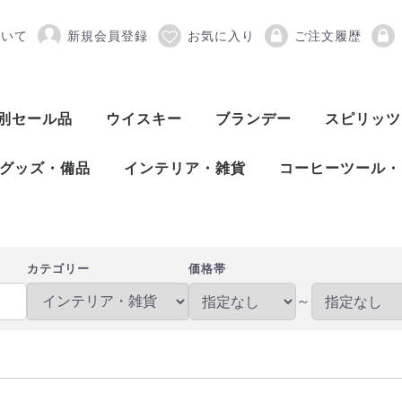
ついて
新規会員登録
お気に入り
ご注文履歴
雑貨
別セール品
ウイスキー
ブランデー
スピリッツ
スコッチウイスキー
アメリカンウイスキー
ワールドウイスキー
ピスコ
シンガニ
コニャック
アロマニャック
フランス産ブランデー
カルバドス
マール
グラッパ
オードヴィー
フルーツブランデー
ワールドブランデー
アイリッシュウイスキー
カナディアンウイスキー
ジャパニーズウイスキー
シングルモルト
ブレンデッド
ヴァッテッドモル
グレーンウイスキ
ボトラーズ
バッティング
シングルモルト
グレーンウイスキ
バーボンウイスキ
テネシーウイスキ
ライウイスキー
コーンウイスキー
フランスウイスキ
イタリアウイスキ
台湾ウイスキー
インドウイスキー
チェコウイスキー
シングルモルト
ブレンデッドモル
スピリッツ
アブサン
パスティス
アクアヴィ
アラック
ウォッカ
カシャッサ
コルン
ジン
テキーラ
メスカル
ライシージ
バカノラ
ソトル
ラム
ラク
ワピリッツ
グッズ・備品
インテリア・雑貨
コーヒーツール・
バーツール
ワインツール
グラス
備品
DULTON（ダルトン）
バーディー
プルテック
木村硝子店
SLOWER（スロウワー）
HARIO（ハリオ）
Kalita（カリタ）
Melitta（メリタ
コーヒー豆
カテゴリー
価格帯
～