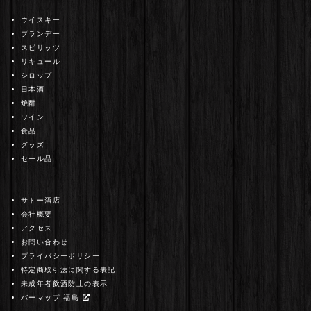
ウイスキー
ブランデー
スピリッツ
リキュール
シロップ
日本酒
焼酎
ワイン
食品
グッズ
セール品
サトー酒店
会社概要
アクセス
お問い合わせ
プライバシーポリシー
特定商取引法に関する表記
未成年者飲酒防止の表示
バーマップ 福島