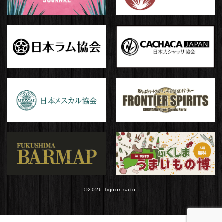
©️2026
liquor-sato.