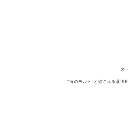
オ
“海のモルト”と称される蒸