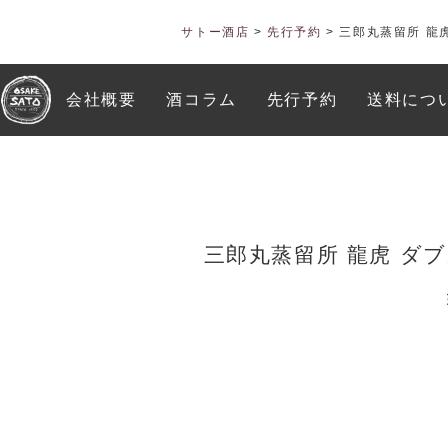
サトー酒店
>
先行予約
>
三郎丸蒸留所 龍
会社概要
酒コラム
先行予約
送料につ
三郎丸蒸留所 龍虎 ダ