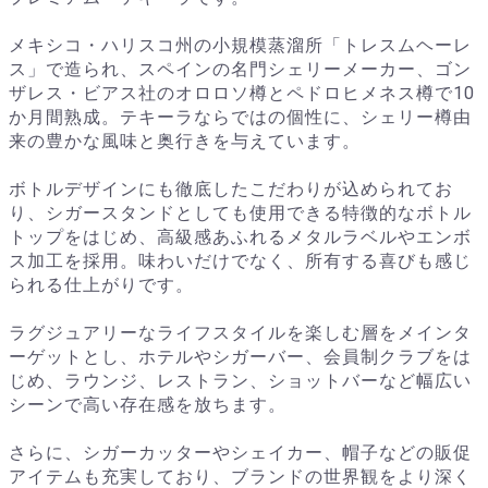
メキシコ・ハリスコ州の小規模蒸溜所「トレスムヘーレ
ス」で造られ、スペインの名門シェリーメーカー、ゴン
ザレス・ビアス社のオロロソ樽とペドロヒメネス樽で10
か月間熟成。テキーラならではの個性に、シェリー樽由
来の豊かな風味と奥行きを与えています。
ボトルデザインにも徹底したこだわりが込められてお
り、シガースタンドとしても使用できる特徴的なボトル
トップをはじめ、高級感あふれるメタルラベルやエンボ
ス加工を採用。味わいだけでなく、所有する喜びも感じ
られる仕上がりです。
ラグジュアリーなライフスタイルを楽しむ層をメインタ
ーゲットとし、ホテルやシガーバー、会員制クラブをは
じめ、ラウンジ、レストラン、ショットバーなど幅広い
シーンで高い存在感を放ちます。
さらに、シガーカッターやシェイカー、帽子などの販促
アイテムも充実しており、ブランドの世界観をより深く