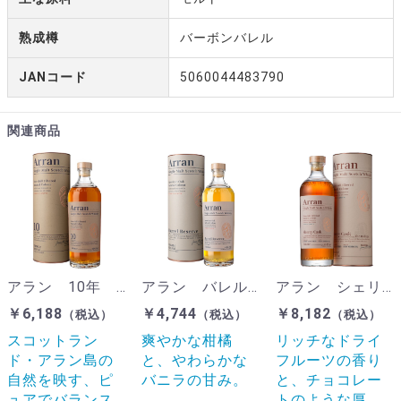
熟成樽
バーボンバレル
JANコード
5060044483790
関連商品
アラン 10年 700ml 46%
アラン バレルリザーヴ 700ml 43％
アラン シェリーカスク 700ml 55.8％
￥6,188
￥4,744
￥8,182
（税込）
（税込）
（税込）
スコットラン
爽やかな柑橘
リッチなドライ
ド・アラン島の
と、やわらかな
フルーツの香り
自然を映す、ピ
バニラの甘み。
と、チョコレー
ュアでバランス
トのような厚