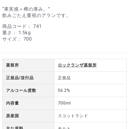
“果実感＋樽の厚み。”
飲みごたえ重視のアランです。
商品コード：
741
重さ：
1.5kg
サイズ：
700
蒸留所
ロックランザ蒸留所
正規品/並行品
正規品
アルコール度数
56.2%
内容量
700ml
原産国
スコットランド
主な原料
モルト