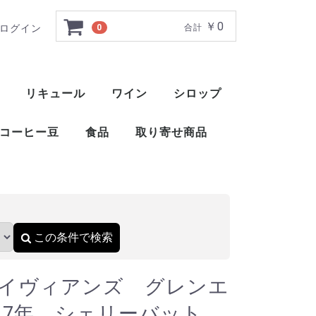
￥0
ログイン
0
合計
ギン 2017 7年 シ
リキュール
ワイン
シロップ
ト
ー
ー
ー
ー
ー
ー
ト
ット
ャ
ブレンデッドウイスキー
アメリカンブレンデッド
アメリカンスピリッツウイスキー
フィンランドウイスキー
イングリッシュウイスキー
ブレンデッドウイスキー
梅酒
薬草系リキュール
フルーツ系リキュール
特殊系リキュール
アイラ
アイランズ
スペイサイド
ハイランド
キャンベルタウン
ローランド
赤ワイン
白ワイン
ロゼ
スパークリングワイン
酒精強化ワイン
甘味果実酒
ベジタブル系リキュール
ナッツ・種子・核系リキュール
1883 メゾンルータン
トックブランシュ
アガベシロップ
シュガーシロップ
丸源 ハーダース
モナン
ホーマー
シャンパー
カヴァ
スパークリ
ポート
マルサラ
シェリー
マデイラ
トラーニ（東洋ビバレッジ）
三田飲料 サンフィールド
コーヒー豆
食品
取り寄せ商品
）
おつまみ
醤油
酢
ウイスキー
ブランデー
スピリッツ
リキュール
ワイン
スコッ
アメリ
ワール
ピスコ
シンガ
コニャ
アロマ
フラン
カルバ
マール
グラッ
オード
フルー
ワール
スピリ
アブサ
パステ
アクア
アラッ
ウォッ
カシャ
コルン
ジン
テキー
メスカ
ライシ
バカノ
ソトル
ラム
ラク
ワピリ
梅酒
薬草系
フルー
特殊系
赤ワイ
白ワイ
ロゼ
スパー
酒精強
甘味果
この条件で検索
イヴィアンズ グレンエ
7 7年 シェリーバット