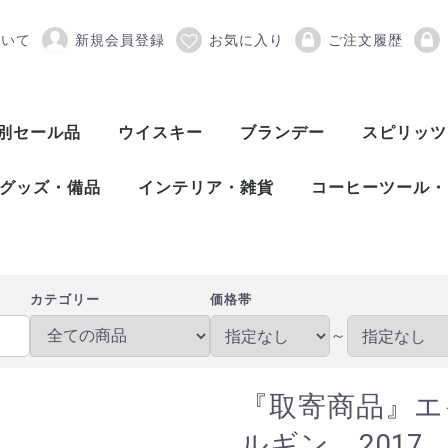
ついて
新規会員登録
お気に入り
ご注文履歴
イヴィアンズ グレンエル
別セール品
ウイスキー
ブランデー
スピリッツ
スコッチウイスキー
アメリカンウイスキー
ワールドウイスキー
ピスコ
シンガニ
コニャック
アロマニャック
フランス産ブランデー
カルバドス
マール
グラッパ
オードヴィー
フルーツブランデー
ワールドブランデー
アイリッシュウイスキー
カナディアンウイスキー
ジャパニーズウイスキー
シングルモルト
ブレンデッド
ヴァッテッドモル
グレーンウイスキ
ボトラーズ
バッティング
シングルモルト
グレーンウイスキ
バーボンウイスキ
テネシーウイスキ
ライウイスキー
コーンウイスキー
フランスウイスキ
イタリアウイスキ
台湾ウイスキー
インドウイスキー
チェコウイスキー
シングルモルト
ブレンデッドモル
スピリッツ
アブサン
パスティス
アクアヴィ
アラック
ウォッカ
カシャッサ
コルン
ジン
テキーラ
メスカル
ライシージ
バカノラ
ソトル
ラム
ラク
ワピリッツ
グッズ・備品
インテリア・雑貨
コーヒーツール・
バーツール
ワインツール
グラス
備品
DULTON（ダルトン）
バーディー
プルテック
木村硝子店
SLOWER（スロウワー）
HARIO（ハリオ）
Kalita（カリタ）
Melitta（メリタ
コーヒー豆
カテゴリー
価格帯
～
『取寄商品』エ
ルギン 201