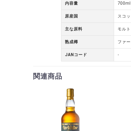
内容量
700ml
原産国
スコッ
主な原料
モルト
熟成樽
ファー
JANコード
-
関連商品