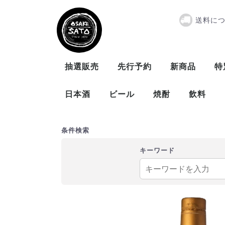
送料に
『取寄商品』エ
抽選販売
先行予約
新商品
特
日本酒
ビール
焼酎
飲料
曙酒造
大木代吉本店
新藤酒造
末廣酒造
仁井田本家
松崎酒造
ビール
発泡酒
米
麦
芋
泡盛
条件検索
キーワード