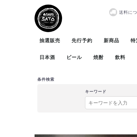
送料に
メキシコ産 
抽選販売
先行予約
新商品
特
日本酒
ビール
焼酎
飲料
曙酒造
大木代吉本店
新藤酒造
末廣酒造
仁井田本家
松崎酒造
ビール
発泡酒
米
麦
芋
泡盛
条件検索
キーワード