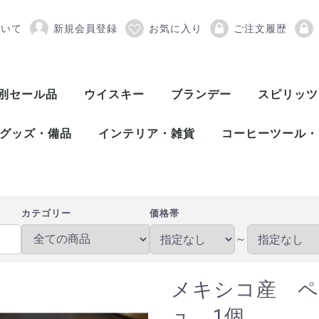
ついて
新規会員登録
お気に入り
ご注文履歴
ペルシャライム フレッ
別セール品
ウイスキー
ブランデー
スピリッツ
スコッチウイスキー
アメリカンウイスキー
ワールドウイスキー
ピスコ
シンガニ
コニャック
アロマニャック
フランス産ブランデー
カルバドス
マール
グラッパ
オードヴィー
フルーツブランデー
ワールドブランデー
アイリッシュウイスキー
カナディアンウイスキー
ジャパニーズウイスキー
シングルモルト
ブレンデッド
ヴァッテッドモル
グレーンウイスキ
ボトラーズ
バッティング
シングルモルト
グレーンウイスキ
バーボンウイスキ
テネシーウイスキ
ライウイスキー
コーンウイスキー
フランスウイスキ
イタリアウイスキ
台湾ウイスキー
インドウイスキー
チェコウイスキー
シングルモルト
ブレンデッドモル
スピリッツ
アブサン
パスティス
アクアヴィ
アラック
ウォッカ
カシャッサ
コルン
ジン
テキーラ
メスカル
ライシージ
バカノラ
ソトル
ラム
ラク
ワピリッツ
グッズ・備品
インテリア・雑貨
コーヒーツール・
バーツール
ワインツール
グラス
備品
DULTON（ダルトン）
バーディー
プルテック
木村硝子店
SLOWER（スロウワー）
HARIO（ハリオ）
Kalita（カリタ）
Melitta（メリタ
コーヒー豆
カテゴリー
価格帯
～
メキシコ産 
ュ 1個