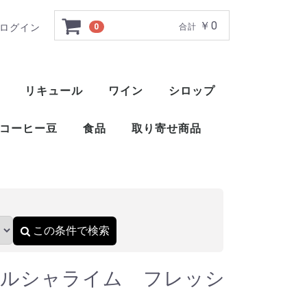
￥0
ログイン
0
合計
シュ 1個
リキュール
ワイン
シロップ
ト
ー
ー
ー
ー
ー
ー
ト
ット
ャ
ブレンデッドウイスキー
アメリカンブレンデッド
アメリカンスピリッツウイスキー
フィンランドウイスキー
イングリッシュウイスキー
ブレンデッドウイスキー
梅酒
薬草系リキュール
フルーツ系リキュール
特殊系リキュール
アイラ
アイランズ
スペイサイド
ハイランド
キャンベルタウン
ローランド
赤ワイン
白ワイン
ロゼ
スパークリングワイン
酒精強化ワイン
甘味果実酒
ベジタブル系リキュール
ナッツ・種子・核系リキュール
1883 メゾンルータン
トックブランシュ
アガベシロップ
シュガーシロップ
丸源 ハーダース
モナン
ホーマー
シャンパー
カヴァ
スパークリ
ポート
マルサラ
シェリー
マデイラ
トラーニ（東洋ビバレッジ）
三田飲料 サンフィールド
コーヒー豆
食品
取り寄せ商品
）
おつまみ
醤油
酢
ウイスキー
ブランデー
スピリッツ
リキュール
ワイン
スコッ
アメリ
ワール
ピスコ
シンガ
コニャ
アロマ
フラン
カルバ
マール
グラッ
オード
フルー
ワール
スピリ
アブサ
パステ
アクア
アラッ
ウォッ
カシャ
コルン
ジン
テキー
メスカ
ライシ
バカノ
ソトル
ラム
ラク
ワピリ
梅酒
薬草系
フルー
特殊系
赤ワイ
白ワイ
ロゼ
スパー
酒精強
甘味果
この条件で検索
ペルシャライム フレッシ