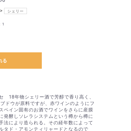
シェリー
：1
れる
セ 18年物シェリー酒で芳醇で香り高く、
白ブドウが原料ですが、赤ワインのようにフ
スペイン固有のお酒でワインをさらに産膜
に発酵しソレラシステムという樽から樽に
手法により造られる。その経年数によって
ルタド・アモンティリャードとなるので