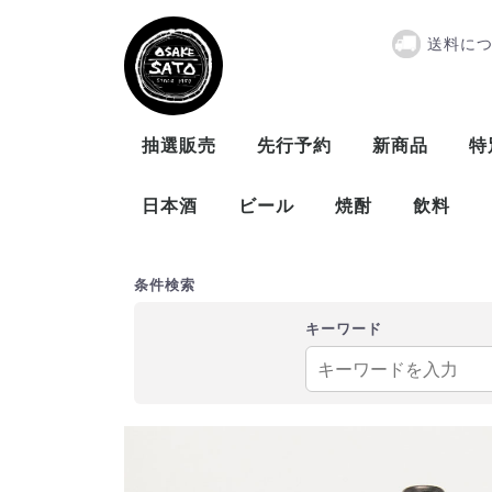
送料に
サンチェス 
抽選販売
先行予約
新商品
特
日本酒
ビール
焼酎
飲料
曙酒造
大木代吉本店
新藤酒造
末廣酒造
仁井田本家
松崎酒造
ビール
発泡酒
米
麦
芋
泡盛
条件検索
キーワード