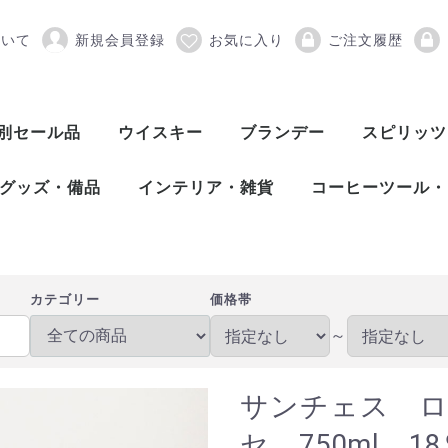
ついて
新規会員登録
お気に入り
ご注文履歴
ロマテ オロロソ ドンホ
別セール品
ウイスキー
ブランデー
スピリッツ
スコッチウイスキー
アメリカンウイスキー
ワールドウイスキー
ピスコ
シンガニ
コニャック
アロマニャック
フランス産ブランデー
カルバドス
マール
グラッパ
オードヴィー
フルーツブランデー
ワールドブランデー
アイリッシュウイスキー
カナディアンウイスキー
ジャパニーズウイスキー
シングルモルト
ブレンデッド
ヴァッテッドモル
グレーンウイスキ
ボトラーズ
バッティング
シングルモルト
グレーンウイスキ
バーボンウイスキ
テネシーウイスキ
ライウイスキー
コーンウイスキー
フランスウイスキ
イタリアウイスキ
台湾ウイスキー
インドウイスキー
チェコウイスキー
シングルモルト
ブレンデッドモル
スピリッツ
アブサン
パスティス
アクアヴィ
アラック
ウォッカ
カシャッサ
コルン
ジン
テキーラ
メスカル
ライシージ
バカノラ
ソトル
ラム
ラク
ワピリッツ
グッズ・備品
インテリア・雑貨
コーヒーツール・
バーツール
ワインツール
グラス
備品
DULTON（ダルトン）
バーディー
プルテック
木村硝子店
SLOWER（スロウワー）
HARIO（ハリオ）
Kalita（カリタ）
Melitta（メリタ
コーヒー豆
カテゴリー
価格帯
～
サンチェス 
セ 750ml 1