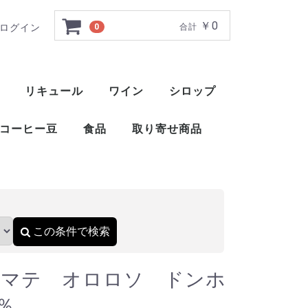
￥0
ログイン
0
合計
セ 750ml 18％
リキュール
ワイン
シロップ
ト
ー
ー
ー
ー
ー
ー
ト
ット
ャ
ブレンデッドウイスキー
アメリカンブレンデッド
アメリカンスピリッツウイスキー
フィンランドウイスキー
イングリッシュウイスキー
ブレンデッドウイスキー
梅酒
薬草系リキュール
フルーツ系リキュール
特殊系リキュール
アイラ
アイランズ
スペイサイド
ハイランド
キャンベルタウン
ローランド
赤ワイン
白ワイン
ロゼ
スパークリングワイン
酒精強化ワイン
甘味果実酒
ベジタブル系リキュール
ナッツ・種子・核系リキュール
1883 メゾンルータン
トックブランシュ
アガベシロップ
シュガーシロップ
丸源 ハーダース
モナン
ホーマー
シャンパー
カヴァ
スパークリ
ポート
マルサラ
シェリー
マデイラ
トラーニ（東洋ビバレッジ）
三田飲料 サンフィールド
コーヒー豆
食品
取り寄せ商品
）
おつまみ
醤油
酢
ウイスキー
ブランデー
スピリッツ
リキュール
ワイン
スコッ
アメリ
ワール
ピスコ
シンガ
コニャ
アロマ
フラン
カルバ
マール
グラッ
オード
フルー
ワール
スピリ
アブサ
パステ
アクア
アラッ
ウォッ
カシャ
コルン
ジン
テキー
メスカ
ライシ
バカノ
ソトル
ラム
ラク
ワピリ
梅酒
薬草系
フルー
特殊系
赤ワイ
白ワイ
ロゼ
スパー
酒精強
甘味果
この条件で検索
ロマテ オロロソ ドンホ
8％