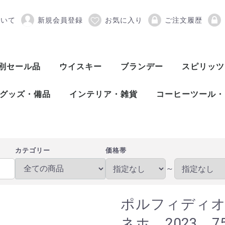
ついて
新規会員登録
お気に入り
ご注文履歴
 スーパーハリスコ アネ
別セール品
ウイスキー
ブランデー
スピリッツ
スコッチウイスキー
アメリカンウイスキー
ワールドウイスキー
ピスコ
シンガニ
コニャック
アロマニャック
フランス産ブランデー
カルバドス
マール
グラッパ
オードヴィー
フルーツブランデー
ワールドブランデー
アイリッシュウイスキー
カナディアンウイスキー
ジャパニーズウイスキー
シングルモルト
ブレンデッド
ヴァッテッドモル
グレーンウイスキ
ボトラーズ
バッティング
シングルモルト
グレーンウイスキ
バーボンウイスキ
テネシーウイスキ
ライウイスキー
コーンウイスキー
フランスウイスキ
イタリアウイスキ
台湾ウイスキー
インドウイスキー
チェコウイスキー
シングルモルト
ブレンデッドモル
スピリッツ
アブサン
パスティス
アクアヴィ
アラック
ウォッカ
カシャッサ
コルン
ジン
テキーラ
メスカル
ライシージ
バカノラ
ソトル
ラム
ラク
ワピリッツ
グッズ・備品
インテリア・雑貨
コーヒーツール・
バーツール
ワインツール
グラス
備品
DULTON（ダルトン）
バーディー
プルテック
木村硝子店
SLOWER（スロウワー）
HARIO（ハリオ）
Kalita（カリタ）
Melitta（メリタ
コーヒー豆
カテゴリー
価格帯
～
ポルフィディ
ネホ 2023 75