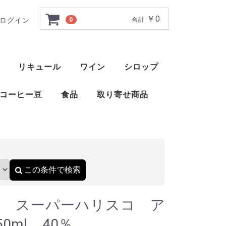
￥0
ログイン
0
合計
ホ 2023 750ml
リキュール
ワイン
シロップ
ト
ー
ー
ー
ー
ー
ー
ト
ット
ャ
ブレンデッドウイスキー
アメリカンブレンデッド
アメリカンスピリッツウイスキー
フィンランドウイスキー
イングリッシュウイスキー
ブレンデッドウイスキー
梅酒
薬草系リキュール
フルーツ系リキュール
特殊系リキュール
アイラ
アイランズ
スペイサイド
ハイランド
キャンベルタウン
ローランド
赤ワイン
白ワイン
ロゼ
スパークリングワイン
酒精強化ワイン
甘味果実酒
ベジタブル系リキュール
ナッツ・種子・核系リキュール
1883 メゾンルータン
トックブランシュ
アガベシロップ
シュガーシロップ
丸源 ハーダース
モナン
ホーマー
シャンパー
カヴァ
スパークリ
ポート
マルサラ
シェリー
マデイラ
トラーニ（東洋ビバレッジ）
三田飲料 サンフィールド
コーヒー豆
食品
取り寄せ商品
）
おつまみ
醤油
酢
ウイスキー
ブランデー
スピリッツ
リキュール
ワイン
スコッ
アメリ
ワール
ピスコ
シンガ
コニャ
アロマ
フラン
カルバ
マール
グラッ
オード
フルー
ワール
スピリ
アブサ
パステ
アクア
アラッ
ウォッ
カシャ
コルン
ジン
テキー
メスカ
ライシ
バカノ
ソトル
ラム
ラク
ワピリ
梅酒
薬草系
フルー
特殊系
赤ワイ
白ワイ
ロゼ
スパー
酒精強
甘味果
この条件で検索
オ スーパーハリスコ ア
0ml 40％