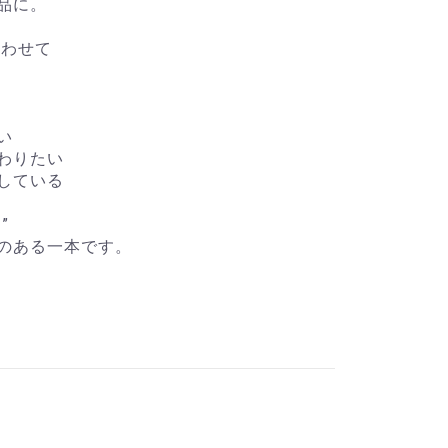
品に。
合わせて
い
わりたい
している
”
のある一本です。