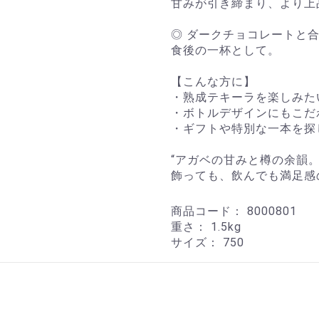
甘みが引き締まり、より上
◎ ダークチョコレートと
食後の一杯として。
【こんな方に】
・熟成テキーラを楽しみた
・ボトルデザインにもこだ
・ギフトや特別な一本を探
“アガベの甘みと樽の余韻。
飾っても、飲んでも満足感
商品コード：
8000801
重さ：
1.5kg
サイズ：
750