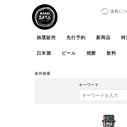
送料に
ポルフィディオ
抽選販売
先行予約
新商品
特
日本酒
ビール
焼酎
飲料
曙酒造
大木代吉本店
新藤酒造
末廣酒造
仁井田本家
松崎酒造
ビール
発泡酒
米
麦
芋
泡盛
条件検索
キーワード