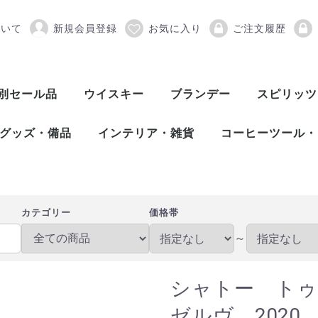
ついて
新規会員登録
お気に入り
ご注文履歴
ゥールド ミランボー レゼ
別セール品
ウイスキー
ブランデー
スピリッツ
スコッチウイスキー
アメリカンウイスキー
ワールドウイスキー
ピスコ
シンガニ
コニャック
アロマニャック
フランス産ブランデー
カルバドス
マール
グラッパ
オードヴィー
フルーツブランデー
ワールドブランデー
アイリッシュウイスキー
カナディアンウイスキー
ジャパニーズウイスキー
シングルモルト
ブレンデッド
ヴァッテッドモル
グレーンウイスキ
ボトラーズ
バッティング
シングルモルト
グレーンウイスキ
バーボンウイスキ
テネシーウイスキ
ライウイスキー
コーンウイスキー
フランスウイスキ
イタリアウイスキ
台湾ウイスキー
インドウイスキー
チェコウイスキー
シングルモルト
ブレンデッドモル
スピリッツ
アブサン
パスティス
アクアヴィ
アラック
ウォッカ
カシャッサ
コルン
ジン
テキーラ
メスカル
ライシージ
バカノラ
ソトル
ラム
ラク
ワピリッツ
グッズ・備品
インテリア・雑貨
コーヒーツール・
バーツール
ワインツール
グラス
備品
DULTON（ダルトン）
バーディー
プルテック
木村硝子店
SLOWER（スロウワー）
HARIO（ハリオ）
Kalita（カリタ）
Melitta（メリタ
コーヒー豆
カテゴリー
価格帯
～
シャトー トゥ
ゼルヴ 2020 