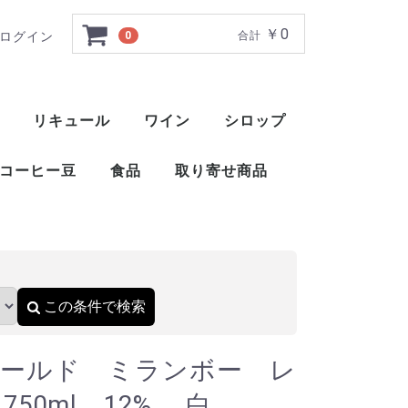
￥0
ログイン
0
合計
ルヴ 2020 750m
リキュール
ワイン
シロップ
ト
ー
ー
ー
ー
ー
ー
ト
ット
ャ
ブレンデッドウイスキー
アメリカンブレンデッド
アメリカンスピリッツウイスキー
フィンランドウイスキー
イングリッシュウイスキー
ブレンデッドウイスキー
梅酒
薬草系リキュール
フルーツ系リキュール
特殊系リキュール
アイラ
アイランズ
スペイサイド
ハイランド
キャンベルタウン
ローランド
赤ワイン
白ワイン
ロゼ
スパークリングワイン
酒精強化ワイン
甘味果実酒
ベジタブル系リキュール
ナッツ・種子・核系リキュール
1883 メゾンルータン
トックブランシュ
アガベシロップ
シュガーシロップ
丸源 ハーダース
モナン
ホーマー
シャンパー
カヴァ
スパークリ
ポート
マルサラ
シェリー
マデイラ
トラーニ（東洋ビバレッジ）
三田飲料 サンフィールド
コーヒー豆
食品
取り寄せ商品
）
おつまみ
醤油
酢
ウイスキー
ブランデー
スピリッツ
リキュール
ワイン
スコッ
アメリ
ワール
ピスコ
シンガ
コニャ
アロマ
フラン
カルバ
マール
グラッ
オード
フルー
ワール
スピリ
アブサ
パステ
アクア
アラッ
ウォッ
カシャ
コルン
ジン
テキー
メスカ
ライシ
バカノ
ソトル
ラム
ラク
ワピリ
梅酒
薬草系
フルー
特殊系
赤ワイ
白ワイ
ロゼ
スパー
酒精強
甘味果
この条件で検索
ールド ミランボー レ
750ml 12% 白