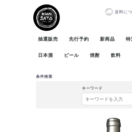
送料に
シャトー ト
抽選販売
先行予約
新商品
特
日本酒
ビール
焼酎
飲料
曙酒造
大木代吉本店
新藤酒造
末廣酒造
仁井田本家
松崎酒造
ビール
発泡酒
米
麦
芋
泡盛
条件検索
キーワード