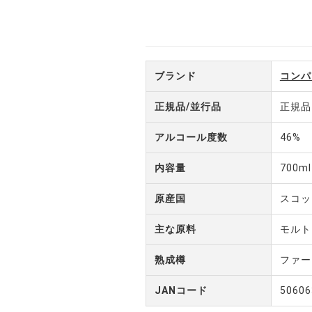
ブランド
コンパ
正規品/並行品
正規品
アルコール度数
46%
内容量
700ml
原産国
スコッ
主な原料
モルト
熟成樽
ファー
JANコード
50606