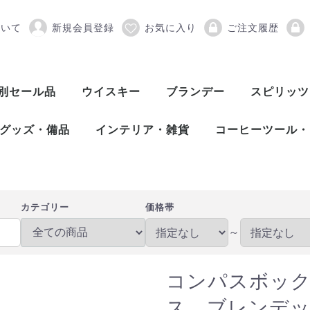
ついて
新規会員登録
お気に入り
ご注文履歴
クス オーチャードハウス
別セール品
ウイスキー
ブランデー
スピリッツ
スコッチウイスキー
アメリカンウイスキー
ワールドウイスキー
ピスコ
シンガニ
コニャック
アロマニャック
フランス産ブランデー
カルバドス
マール
グラッパ
オードヴィー
フルーツブランデー
ワールドブランデー
アイリッシュウイスキー
カナディアンウイスキー
ジャパニーズウイスキー
シングルモルト
ブレンデッド
ヴァッテッドモル
グレーンウイスキ
ボトラーズ
バッティング
シングルモルト
グレーンウイスキ
バーボンウイスキ
テネシーウイスキ
ライウイスキー
コーンウイスキー
フランスウイスキ
イタリアウイスキ
台湾ウイスキー
インドウイスキー
チェコウイスキー
シングルモルト
ブレンデッドモル
スピリッツ
アブサン
パスティス
アクアヴィ
アラック
ウォッカ
カシャッサ
コルン
ジン
テキーラ
メスカル
ライシージ
バカノラ
ソトル
ラム
ラク
ワピリッツ
グッズ・備品
インテリア・雑貨
コーヒーツール・
バーツール
ワインツール
グラス
備品
DULTON（ダルトン）
バーディー
プルテック
木村硝子店
SLOWER（スロウワー）
HARIO（ハリオ）
Kalita（カリタ）
Melitta（メリタ
コーヒー豆
カテゴリー
価格帯
～
コンパスボッ
ス ブレンデ