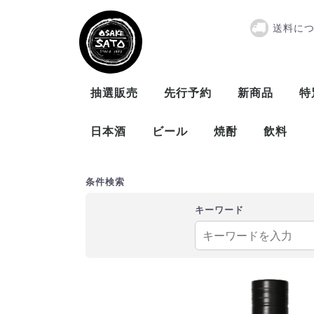
送料に
コンパスボッ
抽選販売
先行予約
新商品
特
日本酒
ビール
焼酎
飲料
曙酒造
大木代吉本店
新藤酒造
末廣酒造
仁井田本家
松崎酒造
ビール
発泡酒
米
麦
芋
泡盛
条件検索
キーワード