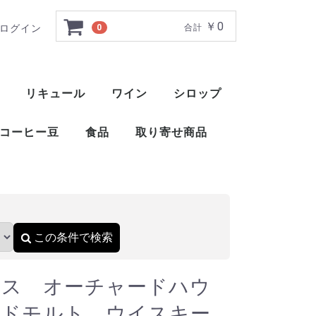
￥0
ログイン
0
合計
 ブレンデッドモルト 
リキュール
ワイン
シロップ
ト
ー
ー
ー
ー
ー
ー
ト
ット
ャ
ブレンデッドウイスキー
アメリカンブレンデッド
アメリカンスピリッツウイスキー
フィンランドウイスキー
イングリッシュウイスキー
ブレンデッドウイスキー
梅酒
薬草系リキュール
フルーツ系リキュール
特殊系リキュール
アイラ
アイランズ
スペイサイド
ハイランド
キャンベルタウン
ローランド
赤ワイン
白ワイン
ロゼ
スパークリングワイン
酒精強化ワイン
甘味果実酒
ベジタブル系リキュール
ナッツ・種子・核系リキュール
1883 メゾンルータン
トックブランシュ
アガベシロップ
シュガーシロップ
丸源 ハーダース
モナン
ホーマー
シャンパー
カヴァ
スパークリ
ポート
マルサラ
シェリー
マデイラ
トラーニ（東洋ビバレッジ）
三田飲料 サンフィールド
コーヒー豆
食品
取り寄せ商品
）
おつまみ
醤油
酢
ウイスキー
ブランデー
スピリッツ
リキュール
ワイン
スコッ
アメリ
ワール
ピスコ
シンガ
コニャ
アロマ
フラン
カルバ
マール
グラッ
オード
フルー
ワール
スピリ
アブサ
パステ
アクア
アラッ
ウォッ
カシャ
コルン
ジン
テキー
メスカ
ライシ
バカノ
ソトル
ラム
ラク
ワピリ
梅酒
薬草系
フルー
特殊系
赤ワイ
白ワイ
ロゼ
スパー
酒精強
甘味果
この条件で検索
クス オーチャードハウ
ッドモルト ウイスキー