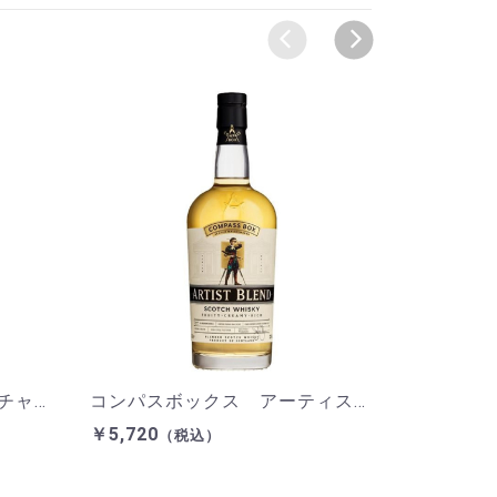
コンパスボックス シグネチャーレンジ ザ ピートモンスター 700ml 46％
コンパスボックス アーティストブレンド 700ml 43%
￥5,720
￥5,720
（税込）
（