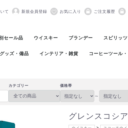
ついて
新規会員登録
お気に入り
ご注文履歴
 10年 700ml 40
別セール品
ウイスキー
ブランデー
スピリッツ
スコッチウイスキー
アメリカンウイスキー
ワールドウイスキー
ピスコ
シンガニ
コニャック
アロマニャック
フランス産ブランデー
カルバドス
マール
グラッパ
オードヴィー
フルーツブランデー
ワールドブランデー
アイリッシュウイスキー
カナディアンウイスキー
ジャパニーズウイスキー
シングルモルト
ブレンデッド
ヴァッテッドモル
グレーンウイスキ
ボトラーズ
バッティング
シングルモルト
グレーンウイスキ
バーボンウイスキ
テネシーウイスキ
ライウイスキー
コーンウイスキー
フランスウイスキ
イタリアウイスキ
台湾ウイスキー
インドウイスキー
チェコウイスキー
シングルモルト
ブレンデッドモル
スピリッツ
アブサン
パスティス
アクアヴィ
アラック
ウォッカ
カシャッサ
コルン
ジン
テキーラ
メスカル
ライシージ
バカノラ
ソトル
ラム
ラク
ワピリッツ
グッズ・備品
インテリア・雑貨
コーヒーツール・
バーツール
ワインツール
グラス
備品
DULTON（ダルトン）
バーディー
プルテック
木村硝子店
SLOWER（スロウワー）
HARIO（ハリオ）
Kalita（カリタ）
Melitta（メリタ
コーヒー豆
カテゴリー
価格帯
～
グレンスコシア 