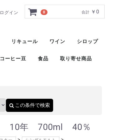
￥0
ログイン
0
合計
％
リキュール
ワイン
シロップ
ト
ー
ー
ー
ー
ー
ー
ト
ット
ャ
ブレンデッドウイスキー
アメリカンブレンデッド
アメリカンスピリッツウイスキー
フィンランドウイスキー
イングリッシュウイスキー
ブレンデッドウイスキー
梅酒
薬草系リキュール
フルーツ系リキュール
特殊系リキュール
アイラ
アイランズ
スペイサイド
ハイランド
キャンベルタウン
ローランド
赤ワイン
白ワイン
ロゼ
スパークリングワイン
酒精強化ワイン
甘味果実酒
ベジタブル系リキュール
ナッツ・種子・核系リキュール
1883 メゾンルータン
トックブランシュ
アガベシロップ
シュガーシロップ
丸源 ハーダース
モナン
ホーマー
シャンパー
カヴァ
スパークリ
ポート
マルサラ
シェリー
マデイラ
トラーニ（東洋ビバレッジ）
三田飲料 サンフィールド
コーヒー豆
食品
取り寄せ商品
）
おつまみ
醤油
酢
ウイスキー
ブランデー
スピリッツ
リキュール
ワイン
スコッ
アメリ
ワール
ピスコ
シンガ
コニャ
アロマ
フラン
カルバ
マール
グラッ
オード
フルー
ワール
スピリ
アブサ
パステ
アクア
アラッ
ウォッ
カシャ
コルン
ジン
テキー
メスカ
ライシ
バカノ
ソトル
ラム
ラク
ワピリ
梅酒
薬草系
フルー
特殊系
赤ワイ
白ワイ
ロゼ
スパー
酒精強
甘味果
この条件で検索
10年 700ml 40％