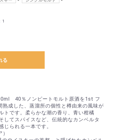
スキー
シングルモルト
：1
れる
0ml 40％ノンピートモルト原酒を1st フ
年間熟成した、蒸溜所の個性と樽由来の風味が
ルトです。柔らかな潮の香り、青い柑橘
そしてスパイスなど、伝統的なカンベルタ
感じられる一本です。
シア）