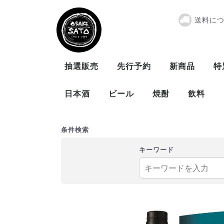
送料に
グレンスコシア
抽選販売
先行予約
新商品
特
日本酒
ビール
焼酎
飲料
曙酒造
大木代吉本店
新藤酒造
末廣酒造
仁井田本家
松崎酒造
ビール
発泡酒
米
麦
芋
泡盛
条件検索
キーワード