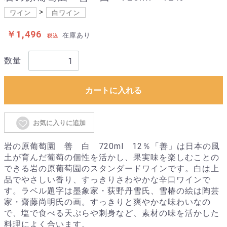
ワイン
白ワイン
￥1,496
在庫あり
税込
数量
カートに入れる
お気に入りに追加
岩の原葡萄園 善 白 720ml 12％「善」は日本の風
土が育んだ葡萄の個性を活かし、果実味を楽しむことの
できる岩の原葡萄園のスタンダードワインです。白は上
品でやさしい香り、すっきりさわやかな辛口ワインで
す。ラベル題字は墨象家・荻野丹雪氏、雪椿の絵は陶芸
家・齋藤尚明氏の画。すっきりと爽やかな味わいなの
で、塩で食べる天ぷらや刺身など、素材の味を活かした
料理によく合います。