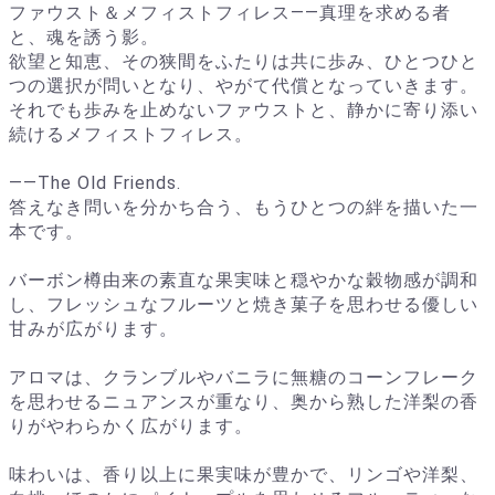
ファウスト＆メフィストフィレス――真理を求める者
と、魂を誘う影。
欲望と知恵、その狭間をふたりは共に歩み、ひとつひと
つの選択が問いとなり、やがて代償となっていきます。
それでも歩みを止めないファウストと、静かに寄り添い
続けるメフィストフィレス。
――The Old Friends.
答えなき問いを分かち合う、もうひとつの絆を描いた一
本です。
バーボン樽由来の素直な果実味と穏やかな穀物感が調和
し、フレッシュなフルーツと焼き菓子を思わせる優しい
甘みが広がります。
アロマは、クランブルやバニラに無糖のコーンフレーク
を思わせるニュアンスが重なり、奥から熟した洋梨の香
りがやわらかく広がります。
味わいは、香り以上に果実味が豊かで、リンゴや洋梨、