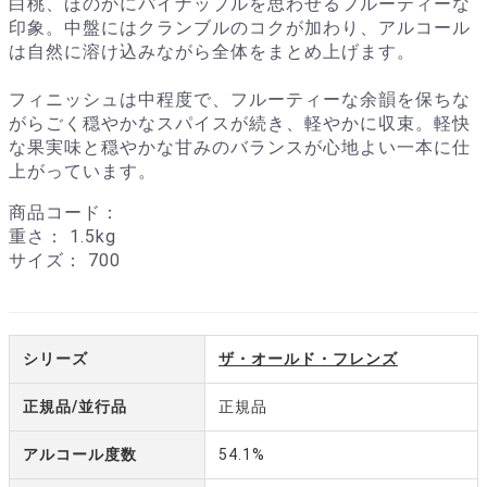
白桃、ほのかにパイナップルを思わせるフルーティーな
印象。中盤にはクランブルのコクが加わり、アルコール
は自然に溶け込みながら全体をまとめ上げます。
フィニッシュは中程度で、フルーティーな余韻を保ちな
がらごく穏やかなスパイスが続き、軽やかに収束。軽快
な果実味と穏やかな甘みのバランスが心地よい一本に仕
上がっています。
商品コード：
重さ：
1.5kg
サイズ：
700
シリーズ
ザ・オールド・フレンズ
正規品/並行品
正規品
アルコール度数
54.1%