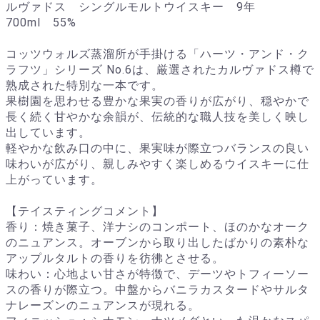
ルヴァドス シングルモルトウイスキー 9年
700ml 55%
コッツウォルズ蒸溜所が手掛ける「ハーツ・アンド・ク
ラフツ」シリーズ No.6は、厳選されたカルヴァドス樽で
熟成された特別な一本です。
果樹園を思わせる豊かな果実の香りが広がり、穏やかで
長く続く甘やかな余韻が、伝統的な職人技を美しく映し
出しています。
軽やかな飲み口の中に、果実味が際立つバランスの良い
味わいが広がり、親しみやすく楽しめるウイスキーに仕
上がっています。
【テイスティングコメント】
香り：焼き菓子、洋ナシのコンポート、ほのかなオーク
のニュアンス。オーブンから取り出したばかりの素朴な
アップルタルトの香りを彷彿とさせる。
味わい：心地よい甘さが特徴で、デーツやトフィーソー
スの香りが際立つ。中盤からバニラカスタードやサルタ
ナレーズンのニュアンスが現れる。