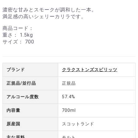
濃密な甘みとスモークが調和した一本。
満足感の高いシェリーカリラです。
商品コード：
重さ：
1.5kg
サイズ：
700
ブランド
クラクストンズスピリッツ
正規品/並行品
正規品
アルコール度数
57.4%
内容量
700ml
原産国
スコットランド
主な原料
モルト