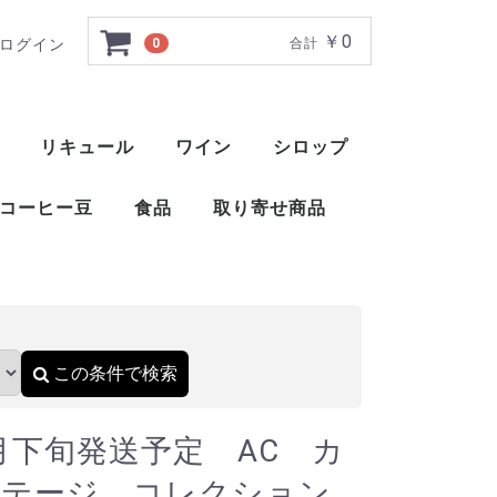
￥0
ログイン
0
合計
カルバドス ビンテージ 
リキュール
ワイン
シロップ
ト
ー
ー
ー
ー
ー
ー
ト
ット
ャ
ブレンデッドウイスキー
アメリカンブレンデッド
アメリカンスピリッツウイスキー
フィンランドウイスキー
イングリッシュウイスキー
ブレンデッドウイスキー
梅酒
薬草系リキュール
フルーツ系リキュール
特殊系リキュール
アイラ
アイランズ
スペイサイド
ハイランド
キャンベルタウン
ローランド
赤ワイン
白ワイン
ロゼ
スパークリングワイン
酒精強化ワイン
甘味果実酒
ベジタブル系リキュール
ナッツ・種子・核系リキュール
1883 メゾンルータン
トックブランシュ
アガベシロップ
シュガーシロップ
丸源 ハーダース
モナン
ホーマー
シャンパー
カヴァ
スパークリ
ポート
マルサラ
シェリー
マデイラ
トラーニ（東洋ビバレッジ）
三田飲料 サンフィールド
コーヒー豆
食品
取り寄せ商品
）
おつまみ
醤油
酢
ウイスキー
ブランデー
スピリッツ
リキュール
ワイン
スコッ
アメリ
ワール
ピスコ
シンガ
コニャ
アロマ
フラン
カルバ
マール
グラッ
オード
フルー
ワール
スピリ
アブサ
パステ
アクア
アラッ
ウォッ
カシャ
コルン
ジン
テキー
メスカ
ライシ
バカノ
ソトル
ラム
ラク
ワピリ
梅酒
薬草系
フルー
特殊系
赤ワイ
白ワイ
ロゼ
スパー
酒精強
甘味果
この条件で検索
月下旬発送予定 AC カ
ンテージ コレクション