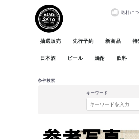
送料に
『先行予約』
抽選販売
先行予約
新商品
特
日本酒
ビール
焼酎
飲料
曙酒造
大木代吉本店
新藤酒造
末廣酒造
仁井田本家
松崎酒造
ビール
発泡酒
米
麦
芋
泡盛
条件検索
キーワード