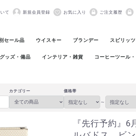
ついて
新規会員登録
お気に入り
ご注文履歴
6月下旬発送予定 AC 
別セール品
ウイスキー
ブランデー
スピリッツ
スコッチウイスキー
アメリカンウイスキー
ワールドウイスキー
ピスコ
シンガニ
コニャック
アロマニャック
フランス産ブランデー
カルバドス
マール
グラッパ
オードヴィー
フルーツブランデー
ワールドブランデー
アイリッシュウイスキー
カナディアンウイスキー
ジャパニーズウイスキー
シングルモルト
ブレンデッド
ヴァッテッドモル
グレーンウイスキ
ボトラーズ
バッティング
シングルモルト
グレーンウイスキ
バーボンウイスキ
テネシーウイスキ
ライウイスキー
コーンウイスキー
フランスウイスキ
イタリアウイスキ
台湾ウイスキー
インドウイスキー
チェコウイスキー
シングルモルト
ブレンデッドモル
スピリッツ
アブサン
パスティス
アクアヴィ
アラック
ウォッカ
カシャッサ
コルン
ジン
テキーラ
メスカル
ライシージ
バカノラ
ソトル
ラム
ラク
ワピリッツ
グッズ・備品
インテリア・雑貨
コーヒーツール・
バーツール
ワインツール
グラス
備品
DULTON（ダルトン）
バーディー
プルテック
木村硝子店
SLOWER（スロウワー）
HARIO（ハリオ）
Kalita（カリタ）
Melitta（メリタ
コーヒー豆
カテゴリー
価格帯
～
『先行予約』6
ルバドス ビ