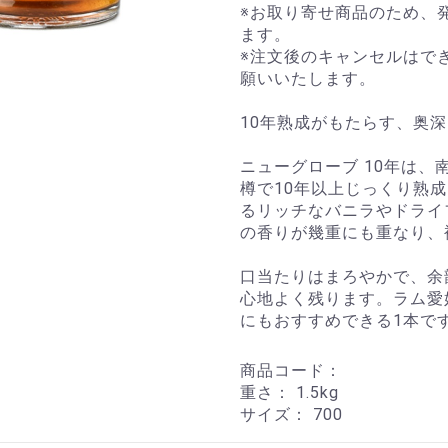
※お取り寄せ商品のため、
ます。
※注文後のキャンセルはで
願いいたします。
10年熟成がもたらす、奥
ニューグローブ 10年は
樽で10年以上じっくり熟
るリッチなバニラやドライ
の香りが幾重にも重なり、
口当たりはまろやかで、余
心地よく残ります。ラム愛
にもおすすめできる1本で
商品コード：
重さ：
1.5kg
サイズ：
700