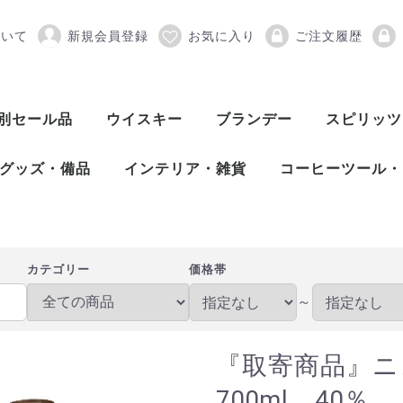
ついて
新規会員登録
お気に入り
ご注文履歴
ューグローブ 10年 7
別セール品
ウイスキー
ブランデー
スピリッツ
スコッチウイスキー
アメリカンウイスキー
ワールドウイスキー
ピスコ
シンガニ
コニャック
アロマニャック
フランス産ブランデー
カルバドス
マール
グラッパ
オードヴィー
フルーツブランデー
ワールドブランデー
アイリッシュウイスキー
カナディアンウイスキー
ジャパニーズウイスキー
シングルモルト
ブレンデッド
ヴァッテッドモル
グレーンウイスキ
ボトラーズ
バッティング
シングルモルト
グレーンウイスキ
バーボンウイスキ
テネシーウイスキ
ライウイスキー
コーンウイスキー
フランスウイスキ
イタリアウイスキ
台湾ウイスキー
インドウイスキー
チェコウイスキー
シングルモルト
ブレンデッドモル
スピリッツ
アブサン
パスティス
アクアヴィ
アラック
ウォッカ
カシャッサ
コルン
ジン
テキーラ
メスカル
ライシージ
バカノラ
ソトル
ラム
ラク
ワピリッツ
グッズ・備品
インテリア・雑貨
コーヒーツール・
バーツール
ワインツール
グラス
備品
DULTON（ダルトン）
バーディー
プルテック
木村硝子店
SLOWER（スロウワー）
HARIO（ハリオ）
Kalita（カリタ）
Melitta（メリタ
コーヒー豆
カテゴリー
価格帯
～
『取寄商品』ニ
700ml 40％