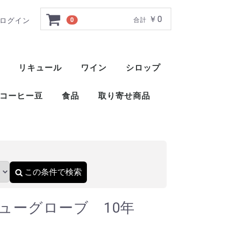
￥0
ログイン
0
合計
00ml 40％
リキュール
ワイン
シロップ
ト
ー
ー
ー
ー
ー
ー
ト
ット
ャ
ブレンデッドウイスキー
アメリカンブレンデッド
アメリカンスピリッツウイスキー
フィンランドウイスキー
イングリッシュウイスキー
ブレンデッドウイスキー
梅酒
薬草系リキュール
フルーツ系リキュール
特殊系リキュール
アイラ
アイランズ
スペイサイド
ハイランド
キャンベルタウン
ローランド
赤ワイン
白ワイン
ロゼ
スパークリングワイン
酒精強化ワイン
甘味果実酒
ベジタブル系リキュール
ナッツ・種子・核系リキュール
1883 メゾンルータン
トックブランシュ
アガベシロップ
シュガーシロップ
丸源 ハーダース
モナン
ホーマー
シャンパー
カヴァ
スパークリ
ポート
マルサラ
シェリー
マデイラ
トラーニ（東洋ビバレッジ）
三田飲料 サンフィールド
コーヒー豆
食品
取り寄せ商品
）
おつまみ
醤油
酢
ウイスキー
ブランデー
スピリッツ
リキュール
ワイン
スコッ
アメリ
ワール
ピスコ
シンガ
コニャ
アロマ
フラン
カルバ
マール
グラッ
オード
フルー
ワール
スピリ
アブサ
パステ
アクア
アラッ
ウォッ
カシャ
コルン
ジン
テキー
メスカ
ライシ
バカノ
ソトル
ラム
ラク
ワピリ
梅酒
薬草系
フルー
特殊系
赤ワイ
白ワイ
ロゼ
スパー
酒精強
甘味果
この条件で検索
ューグローブ 10年