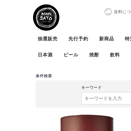
送料に
『取寄商品』ニ
抽選販売
先行予約
新商品
特
日本酒
ビール
焼酎
飲料
曙酒造
大木代吉本店
新藤酒造
末廣酒造
仁井田本家
松崎酒造
ビール
発泡酒
米
麦
芋
泡盛
条件検索
キーワード