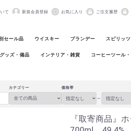
ついて
新規会員登録
お気に入り
ご注文履歴
ーリールード ピッチ 7
別セール品
ウイスキー
ブランデー
スピリッツ
スコッチウイスキー
アメリカンウイスキー
ワールドウイスキー
ピスコ
シンガニ
コニャック
アロマニャック
フランス産ブランデー
カルバドス
マール
グラッパ
オードヴィー
フルーツブランデー
ワールドブランデー
アイリッシュウイスキー
カナディアンウイスキー
ジャパニーズウイスキー
シングルモルト
ブレンデッド
ヴァッテッドモル
グレーンウイスキ
ボトラーズ
バッティング
シングルモルト
グレーンウイスキ
バーボンウイスキ
テネシーウイスキ
ライウイスキー
コーンウイスキー
フランスウイスキ
イタリアウイスキ
台湾ウイスキー
インドウイスキー
チェコウイスキー
シングルモルト
ブレンデッドモル
スピリッツ
アブサン
パスティス
アクアヴィ
アラック
ウォッカ
カシャッサ
コルン
ジン
テキーラ
メスカル
ライシージ
バカノラ
ソトル
ラム
ラク
ワピリッツ
グッズ・備品
インテリア・雑貨
コーヒーツール・
バーツール
ワインツール
グラス
備品
DULTON（ダルトン）
バーディー
プルテック
木村硝子店
SLOWER（スロウワー）
HARIO（ハリオ）
Kalita（カリタ）
Melitta（メリタ
コーヒー豆
カテゴリー
価格帯
～
『取寄商品』
700ml 49.4%