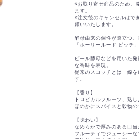
※お取り寄せ商品のため、
ます。
※注文後のキャンセルはで
願いいたします。
酵母由来の個性が際立つ、
「ホーリールード ピッチ」4
ビール酵母などを用いた発
な香味を表現。
従来のスコッチとは一線を
す。
【香り】
トロピカルフルーツ、熟し
ほのかにスパイスと穀物の
【味わい】
なめらかで厚みのある口当
フルーティでジューシーな