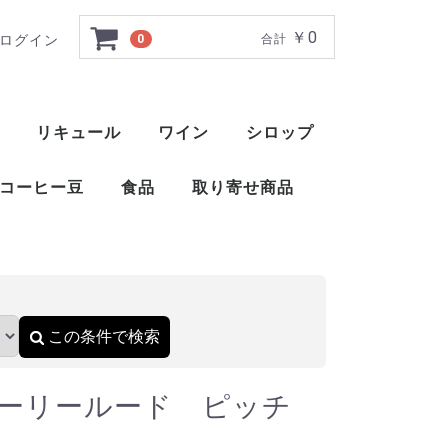
￥0
ログイン
0
合計
00ml 49.4%
リキュール
ワイン
シロップ
ト
ー
ー
ー
ー
ー
ー
ト
ット
ャ
ブレンデッドウイスキー
アメリカンブレンデッド
アメリカンスピリッツウイスキー
フィンランドウイスキー
イングリッシュウイスキー
ブレンデッドウイスキー
梅酒
薬草系リキュール
フルーツ系リキュール
特殊系リキュール
アイラ
アイランズ
スペイサイド
ハイランド
キャンベルタウン
ローランド
赤ワイン
白ワイン
ロゼ
スパークリングワイン
酒精強化ワイン
甘味果実酒
ベジタブル系リキュール
ナッツ・種子・核系リキュール
1883 メゾンルータン
トックブランシュ
アガベシロップ
シュガーシロップ
丸源 ハーダース
モナン
ホーマー
シャンパー
カヴァ
スパークリ
ポート
マルサラ
シェリー
マデイラ
トラーニ（東洋ビバレッジ）
三田飲料 サンフィールド
コーヒー豆
食品
取り寄せ商品
）
おつまみ
醤油
酢
ウイスキー
ブランデー
スピリッツ
リキュール
ワイン
スコッ
アメリ
ワール
ピスコ
シンガ
コニャ
アロマ
フラン
カルバ
マール
グラッ
オード
フルー
ワール
スピリ
アブサ
パステ
アクア
アラッ
ウォッ
カシャ
コルン
ジン
テキー
メスカ
ライシ
バカノ
ソトル
ラム
ラク
ワピリ
梅酒
薬草系
フルー
特殊系
赤ワイ
白ワイ
ロゼ
スパー
酒精強
甘味果
この条件で検索
ホーリールード ピッチ