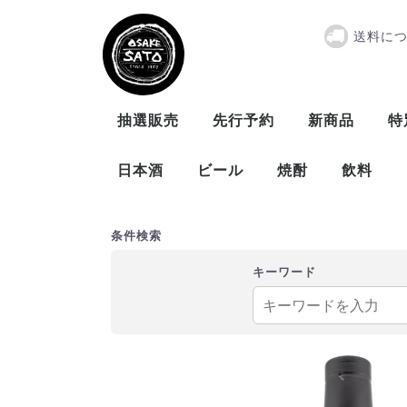
送料に
『取寄商品』ホ
抽選販売
先行予約
新商品
特
日本酒
ビール
焼酎
飲料
曙酒造
大木代吉本店
新藤酒造
末廣酒造
仁井田本家
松崎酒造
ビール
発泡酒
米
麦
芋
泡盛
条件検索
キーワード