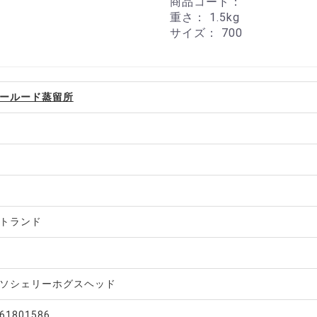
商品コード：
重さ：
1.5kg
サイズ：
700
ールード蒸留所
トランド
ソシェリーホグスヘッド
61801586