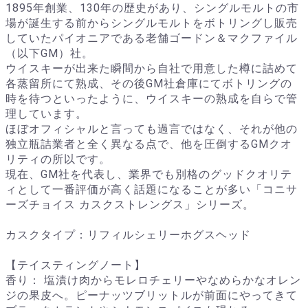
1895年創業、130年の歴史があり、シングルモルトの市
場が誕生する前からシングルモルトをボトリングし販売
していたパイオニアである老舗ゴードン＆マクファイル
（以下GM）社。
ウイスキーが出来た瞬間から自社で用意した樽に詰めて
各蒸留所にて熟成、その後GM社倉庫にてボトリングの
時を待つといったように、ウイスキーの熟成を自らで管
理しています。
ほぼオフィシャルと言っても過言ではなく、それが他の
独立瓶詰業者と全く異なる点で、他を圧倒するGMクオ
リティの所以です。
現在、GM社を代表し、業界でも別格のグッドクオリテ
ィとして一番評価が高く話題になることが多い「コニサ
ーズチョイス カスクストレングス」シリーズ。
カスクタイプ：リフィルシェリーホグスヘッド
【テイスティングノート】
香り： 塩漬け肉からモレロチェリーやなめらかなオレン
ジの果皮へ。ピーナッツブリットルが前面にやってきて