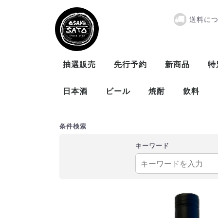
送料に
『取寄商品』ワ
抽選販売
先行予約
新商品
特
日本酒
ビール
焼酎
飲料
曙酒造
大木代吉本店
新藤酒造
末廣酒造
仁井田本家
松崎酒造
ビール
発泡酒
米
麦
芋
泡盛
条件検索
キーワード