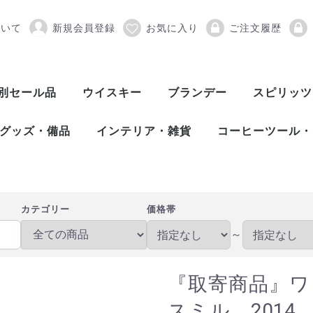
ついて
新規会員登録
お気に入り
ご注文履歴
ットウイスキー ストラスミ
別セール品
ウイスキー
ブランデー
スピリッツ
スコッチウイスキー
アメリカンウイスキー
ワールドウイスキー
ピスコ
シンガニ
コニャック
アロマニャック
フランス産ブランデー
カルバドス
マール
グラッパ
オードヴィー
フルーツブランデー
ワールドブランデー
アイリッシュウイスキー
カナディアンウイスキー
ジャパニーズウイスキー
シングルモルト
ブレンデッド
ヴァッテッドモル
グレーンウイスキ
ボトラーズ
バッティング
シングルモルト
グレーンウイスキ
バーボンウイスキ
テネシーウイスキ
ライウイスキー
コーンウイスキー
フランスウイスキ
イタリアウイスキ
台湾ウイスキー
インドウイスキー
チェコウイスキー
シングルモルト
ブレンデッドモル
スピリッツ
アブサン
パスティス
アクアヴィ
アラック
ウォッカ
カシャッサ
コルン
ジン
テキーラ
メスカル
ライシージ
バカノラ
ソトル
ラム
ラク
ワピリッツ
グッズ・備品
インテリア・雑貨
コーヒーツール・
バーツール
ワインツール
グラス
備品
DULTON（ダルトン）
バーディー
プルテック
木村硝子店
SLOWER（スロウワー）
HARIO（ハリオ）
Kalita（カリタ）
Melitta（メリタ
コーヒー豆
カテゴリー
価格帯
～
『取寄商品』ワ
スミル 2014 1