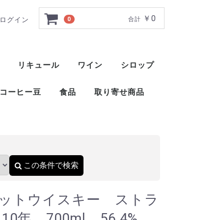
￥0
ログイン
0
合計
ル 2014 10年 70
リキュール
ワイン
シロップ
ト
ー
ー
ー
ー
ー
ー
ト
ット
ャ
ブレンデッドウイスキー
アメリカンブレンデッド
アメリカンスピリッツウイスキー
フィンランドウイスキー
イングリッシュウイスキー
ブレンデッドウイスキー
梅酒
薬草系リキュール
フルーツ系リキュール
特殊系リキュール
アイラ
アイランズ
スペイサイド
ハイランド
キャンベルタウン
ローランド
赤ワイン
白ワイン
ロゼ
スパークリングワイン
酒精強化ワイン
甘味果実酒
ベジタブル系リキュール
ナッツ・種子・核系リキュール
1883 メゾンルータン
トックブランシュ
アガベシロップ
シュガーシロップ
丸源 ハーダース
モナン
ホーマー
シャンパー
カヴァ
スパークリ
ポート
マルサラ
シェリー
マデイラ
トラーニ（東洋ビバレッジ）
三田飲料 サンフィールド
コーヒー豆
食品
取り寄せ商品
）
おつまみ
醤油
酢
ウイスキー
ブランデー
スピリッツ
リキュール
ワイン
スコッ
アメリ
ワール
ピスコ
シンガ
コニャ
アロマ
フラン
カルバ
マール
グラッ
オード
フルー
ワール
スピリ
アブサ
パステ
アクア
アラッ
ウォッ
カシャ
コルン
ジン
テキー
メスカ
ライシ
バカノ
ソトル
ラム
ラク
ワピリ
梅酒
薬草系
フルー
特殊系
赤ワイ
白ワイ
ロゼ
スパー
酒精強
甘味果
この条件で検索
ットウイスキー ストラ
0年 700ml 56.4%