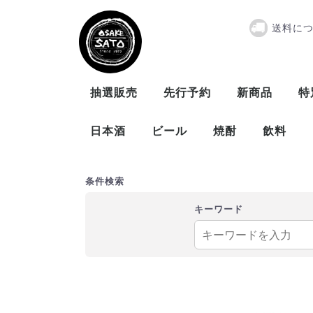
送料に
ヤマレスト 
抽選販売
先行予約
新商品
特
日本酒
ビール
焼酎
飲料
曙酒造
大木代吉本店
新藤酒造
末廣酒造
仁井田本家
松崎酒造
ビール
発泡酒
米
麦
芋
泡盛
条件検索
キーワード