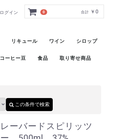
￥0
ログイン
0
合計
ゲイシャコーヒー 500
リキュール
ワイン
シロップ
ト
ー
ー
ー
ー
ー
ー
ト
ット
ャ
ブレンデッドウイスキー
アメリカンブレンデッド
アメリカンスピリッツウイスキー
フィンランドウイスキー
イングリッシュウイスキー
ブレンデッドウイスキー
梅酒
薬草系リキュール
フルーツ系リキュール
特殊系リキュール
アイラ
アイランズ
スペイサイド
ハイランド
キャンベルタウン
ローランド
赤ワイン
白ワイン
ロゼ
スパークリングワイン
酒精強化ワイン
甘味果実酒
ベジタブル系リキュール
ナッツ・種子・核系リキュール
1883 メゾンルータン
トックブランシュ
アガベシロップ
シュガーシロップ
丸源 ハーダース
モナン
ホーマー
シャンパー
カヴァ
スパークリ
ポート
マルサラ
シェリー
マデイラ
トラーニ（東洋ビバレッジ）
三田飲料 サンフィールド
コーヒー豆
食品
取り寄せ商品
）
おつまみ
醤油
酢
ウイスキー
ブランデー
スピリッツ
リキュール
ワイン
スコッ
アメリ
ワール
ピスコ
シンガ
コニャ
アロマ
フラン
カルバ
マール
グラッ
オード
フルー
ワール
スピリ
アブサ
パステ
アクア
アラッ
ウォッ
カシャ
コルン
ジン
テキー
メスカ
ライシ
バカノ
ソトル
ラム
ラク
ワピリ
梅酒
薬草系
フルー
特殊系
赤ワイ
白ワイ
ロゼ
スパー
酒精強
甘味果
この条件で検索
フレーバードスピリッツ
 500ml 37%