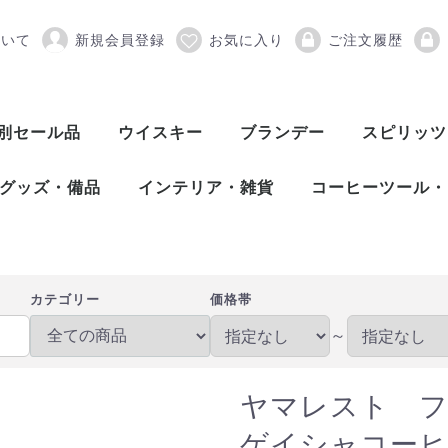
ついて
新規会員登録
お気に入り
ご注文履歴
フレーバードスピリッツ 
別セール品
ウイスキー
ブランデー
スピリッツ
スコッチウイスキー
アメリカンウイスキー
ワールドウイスキー
ピスコ
シンガニ
コニャック
アロマニャック
フランス産ブランデー
カルバドス
マール
グラッパ
オードヴィー
フルーツブランデー
ワールドブランデー
アイリッシュウイスキー
カナディアンウイスキー
ジャパニーズウイスキー
シングルモルト
ブレンデッド
ヴァッテッドモル
グレーンウイスキ
ボトラーズ
バッティング
シングルモルト
グレーンウイスキ
バーボンウイスキ
テネシーウイスキ
ライウイスキー
コーンウイスキー
フランスウイスキ
イタリアウイスキ
台湾ウイスキー
インドウイスキー
チェコウイスキー
シングルモルト
ブレンデッドモル
スピリッツ
アブサン
パスティス
アクアヴィ
アラック
ウォッカ
カシャッサ
コルン
ジン
テキーラ
メスカル
ライシージ
バカノラ
ソトル
ラム
ラク
ワピリッツ
グッズ・備品
インテリア・雑貨
コーヒーツール・
バーツール
ワインツール
グラス
備品
DULTON（ダルトン）
バーディー
プルテック
木村硝子店
SLOWER（スロウワー）
HARIO（ハリオ）
Kalita（カリタ）
Melitta（メリタ
コーヒー豆
カテゴリー
価格帯
～
ヤマレスト 
ゲイシャコーヒー