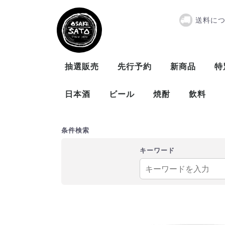
送料に
木村硝子店 
抽選販売
先行予約
新商品
特
日本酒
ビール
焼酎
飲料
曙酒造
大木代吉本店
新藤酒造
末廣酒造
仁井田本家
松崎酒造
ビール
発泡酒
米
麦
芋
泡盛
条件検索
キーワード