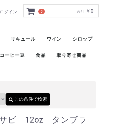
￥0
ログイン
0
合計
ラー グラス
リキュール
ワイン
シロップ
ト
ー
ー
ー
ー
ー
ー
ト
ット
ャ
ブレンデッドウイスキー
アメリカンブレンデッド
アメリカンスピリッツウイスキー
フィンランドウイスキー
イングリッシュウイスキー
ブレンデッドウイスキー
梅酒
薬草系リキュール
フルーツ系リキュール
特殊系リキュール
アイラ
アイランズ
スペイサイド
ハイランド
キャンベルタウン
ローランド
赤ワイン
白ワイン
ロゼ
スパークリングワイン
酒精強化ワイン
甘味果実酒
ベジタブル系リキュール
ナッツ・種子・核系リキュール
1883 メゾンルータン
トックブランシュ
アガベシロップ
シュガーシロップ
丸源 ハーダース
モナン
ホーマー
シャンパー
カヴァ
スパークリ
ポート
マルサラ
シェリー
マデイラ
トラーニ（東洋ビバレッジ）
三田飲料 サンフィールド
コーヒー豆
食品
取り寄せ商品
）
おつまみ
醤油
酢
ウイスキー
ブランデー
スピリッツ
リキュール
ワイン
スコッ
アメリ
ワール
ピスコ
シンガ
コニャ
アロマ
フラン
カルバ
マール
グラッ
オード
フルー
ワール
スピリ
アブサ
パステ
アクア
アラッ
ウォッ
カシャ
コルン
ジン
テキー
メスカ
ライシ
バカノ
ソトル
ラム
ラク
ワピリ
梅酒
薬草系
フルー
特殊系
赤ワイ
白ワイ
ロゼ
スパー
酒精強
甘味果
この条件で検索
サビ 12oz タンブラ