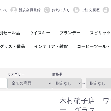
ついて
新規会員登録
お気に入り
ご注文履歴
ワサビ 12oz タンブ
別セール品
ウイスキー
ブランデー
スピリッツ
スコッチウイスキー
アメリカンウイスキー
ワールドウイスキー
ピスコ
シンガニ
コニャック
アロマニャック
フランス産ブランデー
カルバドス
マール
グラッパ
オードヴィー
フルーツブランデー
ワールドブランデー
アイリッシュウイスキー
カナディアンウイスキー
ジャパニーズウイスキー
シングルモルト
ブレンデッド
ヴァッテッドモル
グレーンウイスキ
ボトラーズ
バッティング
シングルモルト
グレーンウイスキ
バーボンウイスキ
テネシーウイスキ
ライウイスキー
コーンウイスキー
フランスウイスキ
イタリアウイスキ
台湾ウイスキー
インドウイスキー
チェコウイスキー
シングルモルト
ブレンデッドモル
スピリッツ
アブサン
パスティス
アクアヴィ
アラック
ウォッカ
カシャッサ
コルン
ジン
テキーラ
メスカル
ライシージ
バカノラ
ソトル
ラム
ラク
ワピリッツ
グッズ・備品
インテリア・雑貨
コーヒーツール・
バーツール
ワインツール
グラス
備品
DULTON（ダルトン）
バーディー
プルテック
木村硝子店
SLOWER（スロウワー）
HARIO（ハリオ）
Kalita（カリタ）
Melitta（メリタ
コーヒー豆
カテゴリー
価格帯
～
木村硝子店 ワ
ー グラス