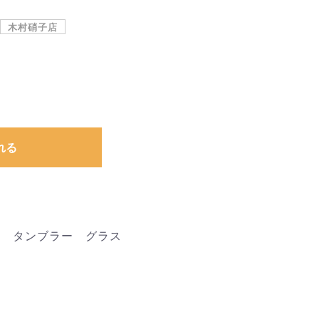
木村硝子店
れる
z タンブラー グラス