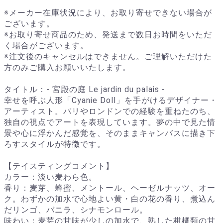
※メーカー在庫状況により、お取り寄せできない場合が
ございます。
※お取り寄せ商品のため、発送まで数日お時間をいただ
く場合がございます。
※注文後のキャンセルはできません。ご理解いただけた
方のみご購入お願いいたします。
タイトル：- 宮殿の庭 Le jardin du palais -
幸せを呼ぶ人形「Cyanie Doll」を手がけるデザイナー・
アーティスト。パリやロンドンでの経験を重ねたのち、
独自の視点でアートを表現しています。夢の中で見た情
景や心に浮かんだ感覚を、そのままキャンバスに描き下
ろすスタイルが特徴です。
【テイスティングコメント】
カラー：淡い麦わら色。
香り：麦芽、蜂蜜、メントール、ヘーゼルナッツ、オー
ク。わずかの加水で心地よい黄・白の花の香り、煮込ん
だリンゴ、バニラ、シナモンロール。
味わい：麦芽の甘味が少しの加水で、熟した柑橘類の甘