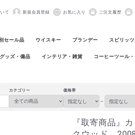
ついて
新規会員登録
お気に入り
ご注文履歴
レドニアクエスト リンク
別セール品
ウイスキー
ブランデー
スピリッツ
スコッチウイスキー
アメリカンウイスキー
ワールドウイスキー
ピスコ
シンガニ
コニャック
アロマニャック
フランス産ブランデー
カルバドス
マール
グラッパ
オードヴィー
フルーツブランデー
ワールドブランデー
アイリッシュウイスキー
カナディアンウイスキー
ジャパニーズウイスキー
シングルモルト
ブレンデッド
ヴァッテッドモル
グレーンウイスキ
ボトラーズ
バッティング
シングルモルト
グレーンウイスキ
バーボンウイスキ
テネシーウイスキ
ライウイスキー
コーンウイスキー
フランスウイスキ
イタリアウイスキ
台湾ウイスキー
インドウイスキー
チェコウイスキー
シングルモルト
ブレンデッドモル
スピリッツ
アブサン
パスティス
アクアヴィ
アラック
ウォッカ
カシャッサ
コルン
ジン
テキーラ
メスカル
ライシージ
バカノラ
ソトル
ラム
ラク
ワピリッツ
グッズ・備品
インテリア・雑貨
コーヒーツール・
バーツール
ワインツール
グラス
備品
DULTON（ダルトン）
バーディー
プルテック
木村硝子店
SLOWER（スロウワー）
HARIO（ハリオ）
Kalita（カリタ）
Melitta（メリタ
コーヒー豆
カテゴリー
価格帯
～
『取寄商品』カ
クウッド 20