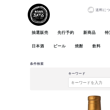
送料に
『取寄商品』カ
抽選販売
先行予約
新商品
特
日本酒
ビール
焼酎
飲料
曙酒造
大木代吉本店
新藤酒造
末廣酒造
仁井田本家
松崎酒造
ビール
発泡酒
米
麦
芋
泡盛
条件検索
キーワード