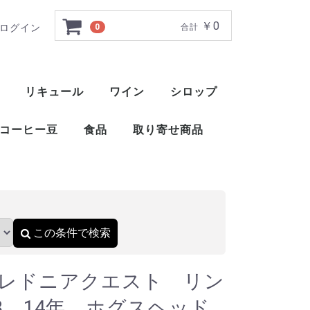
￥0
ログイン
0
合計
ウッド 2008 14年 
リキュール
ワイン
シロップ
ト
ー
ー
ー
ー
ー
ー
ト
ット
ャ
ブレンデッドウイスキー
アメリカンブレンデッド
アメリカンスピリッツウイスキー
フィンランドウイスキー
イングリッシュウイスキー
ブレンデッドウイスキー
梅酒
薬草系リキュール
フルーツ系リキュール
特殊系リキュール
アイラ
アイランズ
スペイサイド
ハイランド
キャンベルタウン
ローランド
赤ワイン
白ワイン
ロゼ
スパークリングワイン
酒精強化ワイン
甘味果実酒
ベジタブル系リキュール
ナッツ・種子・核系リキュール
1883 メゾンルータン
トックブランシュ
アガベシロップ
シュガーシロップ
丸源 ハーダース
モナン
ホーマー
シャンパー
カヴァ
スパークリ
ポート
マルサラ
シェリー
マデイラ
トラーニ（東洋ビバレッジ）
三田飲料 サンフィールド
コーヒー豆
食品
取り寄せ商品
）
おつまみ
醤油
酢
ウイスキー
ブランデー
スピリッツ
リキュール
ワイン
スコッ
アメリ
ワール
ピスコ
シンガ
コニャ
アロマ
フラン
カルバ
マール
グラッ
オード
フルー
ワール
スピリ
アブサ
パステ
アクア
アラッ
ウォッ
カシャ
コルン
ジン
テキー
メスカ
ライシ
バカノ
ソトル
ラム
ラク
ワピリ
梅酒
薬草系
フルー
特殊系
赤ワイ
白ワイ
ロゼ
スパー
酒精強
甘味果
この条件で検索
レドニアクエスト リン
08 14年 ホグスヘッド