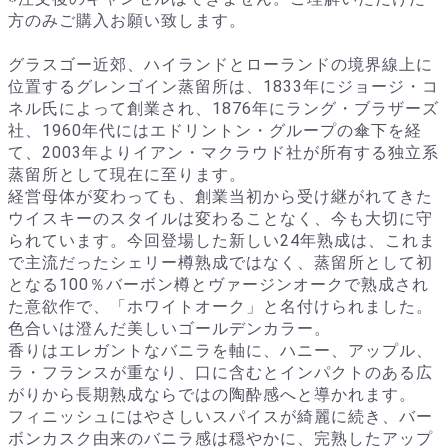
方のみご購入お願い致します。
グラスゴー近郊、ハイランドとローランドの境界線上に
位置するグレンゴイン蒸留所は、1833年にジョージ・コ
ネル氏によって創業され、1876年にラング・ブラザーズ
社、1960年代にはエドリントン・グループの傘下を経
て、2003年よりイアン・マクラウド社が所有する独立系
蒸留所として現在に至ります。
経営母体が変わっても、創業当初から受け継がれてきた
ウイスキーのスタイルは変わることなく、今も大切に守
られています。今回登場した新しい24年熟成は、これま
で主流だったシェリー樽熟成ではなく、蒸留所として初
となる100％バーボン樽とヴァージンオークで熟成され
た意欲作で、「ホワイトオーク」と名付けられました。
色合いは澄んだ美しいゴールデンカラー。
香りはエレガントなバニラを軸に、ハニー、アップル、
ラ・フランスが重なり、口に含むとインパクトのある広
がりから長期熟成ならではの陶酔感へと導かれます。
フィニッシュにはやさしいスパイスが綺麗に続き、バー
ボンカスク由来のバニラ感は穏やかに、完熟したアップ