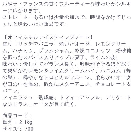
ルやラ・フランスの甘くフルーティーな味わいがシルキ
ーに広がります。
ストレート、あるいは少量の加水で、時間をかけてじっ
くりと味わいたい逸品です。
【オフィシャルテイスティングノート】
香り：リッチでバニラ、焼いたオーク、レモンクリー
ム、ハチミツ、プラムジャム、乾燥ココナッツ、粉砂糖
を振ったスパイス入りアップル菓子、ライムの皮。
味わい：優しくてバランス良く、興味がそそるほど深く
て爽やかなレモン＆ライムクリームパイ、ハニカム（蜂
の巣）、穏やかなトロピカルフルーツ、柔らかいオーク
が口の中を温め、微かにスターアニス、チョコレート＆
バニラ。
フィニッシュ：熟成感、トフィーアップル、デリケート
なシトラス、オークが長く続く。
商品コード：
重さ：
2.1kg
サイズ：
700