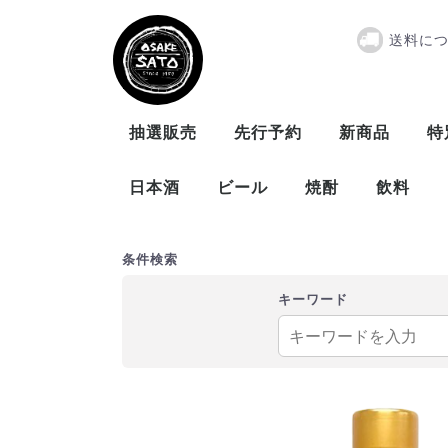
送料に
栃木リキュー
抽選販売
先行予約
新商品
特
日本酒
ビール
焼酎
飲料
曙酒造
大木代吉本店
新藤酒造
末廣酒造
仁井田本家
松崎酒造
ビール
発泡酒
米
麦
芋
泡盛
条件検索
キーワード