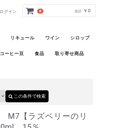
￥0
ログイン
0
合計
キュール】 500ml 1
リキュール
ワイン
シロップ
ト
ー
ー
ー
ー
ー
ー
ト
ット
ャ
ブレンデッドウイスキー
アメリカンブレンデッド
アメリカンスピリッツウイスキー
フィンランドウイスキー
イングリッシュウイスキー
ブレンデッドウイスキー
梅酒
薬草系リキュール
フルーツ系リキュール
特殊系リキュール
アイラ
アイランズ
スペイサイド
ハイランド
キャンベルタウン
ローランド
赤ワイン
白ワイン
ロゼ
スパークリングワイン
酒精強化ワイン
甘味果実酒
ベジタブル系リキュール
ナッツ・種子・核系リキュール
1883 メゾンルータン
トックブランシュ
アガベシロップ
シュガーシロップ
丸源 ハーダース
モナン
ホーマー
シャンパー
カヴァ
スパークリ
ポート
マルサラ
シェリー
マデイラ
トラーニ（東洋ビバレッジ）
三田飲料 サンフィールド
コーヒー豆
食品
取り寄せ商品
）
おつまみ
醤油
酢
ウイスキー
ブランデー
スピリッツ
リキュール
ワイン
スコッ
アメリ
ワール
ピスコ
シンガ
コニャ
アロマ
フラン
カルバ
マール
グラッ
オード
フルー
ワール
スピリ
アブサ
パステ
アクア
アラッ
ウォッ
カシャ
コルン
ジン
テキー
メスカ
ライシ
バカノ
ソトル
ラム
ラク
ワピリ
梅酒
薬草系
フルー
特殊系
赤ワイ
白ワイ
ロゼ
スパー
酒精強
甘味果
この条件で検索
 M7【ラズベリーのリ
0ml 15％