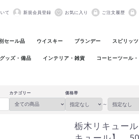
ついて
新規会員登録
お気に入り
ご注文履歴
ル M7【ラズベリーのリ
別セール品
ウイスキー
ブランデー
スピリッツ
スコッチウイスキー
アメリカンウイスキー
ワールドウイスキー
ピスコ
シンガニ
コニャック
アロマニャック
フランス産ブランデー
カルバドス
マール
グラッパ
オードヴィー
フルーツブランデー
ワールドブランデー
アイリッシュウイスキー
カナディアンウイスキー
ジャパニーズウイスキー
シングルモルト
ブレンデッド
ヴァッテッドモル
グレーンウイスキ
ボトラーズ
バッティング
シングルモルト
グレーンウイスキ
バーボンウイスキ
テネシーウイスキ
ライウイスキー
コーンウイスキー
フランスウイスキ
イタリアウイスキ
台湾ウイスキー
インドウイスキー
チェコウイスキー
シングルモルト
ブレンデッドモル
スピリッツ
アブサン
パスティス
アクアヴィ
アラック
ウォッカ
カシャッサ
コルン
ジン
テキーラ
メスカル
ライシージ
バカノラ
ソトル
ラム
ラク
ワピリッツ
グッズ・備品
インテリア・雑貨
コーヒーツール・
バーツール
ワインツール
グラス
備品
DULTON（ダルトン）
バーディー
プルテック
木村硝子店
SLOWER（スロウワー）
HARIO（ハリオ）
Kalita（カリタ）
Melitta（メリタ
コーヒー豆
カテゴリー
価格帯
～
栃木リキュール
キュール】 50